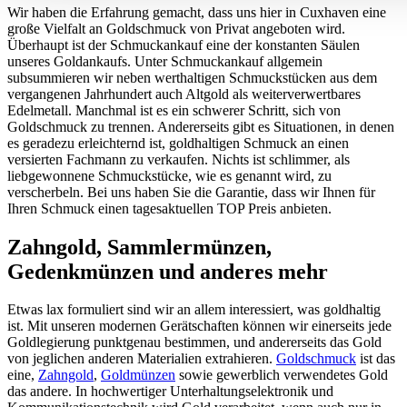
Wir haben die Erfahrung gemacht, dass uns hier in Cuxhaven eine
große Vielfalt an Goldschmuck von Privat angeboten wird.
Überhaupt ist der Schmuckankauf eine der konstanten Säulen
unseres Goldankaufs. Unter Schmuckankauf allgemein
subsummieren wir neben werthaltigen Schmuckstücken aus dem
vergangenen Jahrhundert auch Altgold als weiterverwertbares
Edelmetall. Manchmal ist es ein schwerer Schritt, sich von
Goldschmuck zu trennen. Andererseits gibt es Situationen, in denen
es geradezu erleichternd ist, goldhaltigen Schmuck an einen
versierten Fachmann zu verkaufen. Nichts ist schlimmer, als
liebgewonnene Schmuckstücke, wie es genannt wird, zu
verscherbeln. Bei uns haben Sie die Garantie, dass wir Ihnen für
Ihren Schmuck einen tagesaktuellen TOP Preis anbieten.
Zahngold, Sammlermünzen,
Gedenkmünzen und anderes mehr
Etwas lax formuliert sind wir an allem interessiert, was goldhaltig
ist. Mit unseren modernen Gerätschaften können wir einerseits jede
Goldlegierung punktgenau bestimmen, und andererseits das Gold
von jeglichen anderen Materialien extrahieren.
Goldschmuck
ist das
eine,
Zahngold
,
Goldmünzen
sowie gewerblich verwendetes Gold
das andere. In hochwertiger Unterhaltungselektronik und