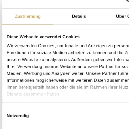
Bitte Menge angeben
(*)
Zustimmung
Details
Über 
Bitte Vorname angeben. Nur
Buchstaben und Bindestrich werden akzeptiert.
(*)
Bitte Nachnamen eingeben. Nur
Diese Webseite verwendet Cookies
Buchstaben und Bindestrich werden akzeptiert.
Wir verwenden Cookies, um Inhalte und Anzeigen zu persona
(*)
Bitte geben Sie Ihre Straße und
Funktionen für soziale Medien anbieten zu können und die Zug
Hausnummer ein.
unsere Website zu analysieren. Außerdem geben wir Informa
(*)
Ihrer Verwendung unserer Website an unsere Partner für soz
Die PLZ scheint nicht korrekt zu sein,
Medien, Werbung und Analysen weiter. Unsere Partner führe
sie darf zudem nur 5 Zahlen enthalten.
(*)
Informationen möglicherweise mit weiteren Daten zusammen,
Bitte geben Sie einen Ort an.
ihnen bereitgestellt haben oder die sie im Rahmen Ihrer Nut
Sonderzeichen nur Bindestrich und Punkte erlaubt.
Dienste gesammelt haben.
(*)
Bitte ausschließlich Zahlen (und
Bindestrich) eingeben.
Einwilligungsauswahl
(*)
Notwendig
Das ist nicht korrekt.
Mit dem Versenden des Formulars bestätigen Sie, dass Sie die
Datenschutzerklärung
zur Kenntnis genommen haben und