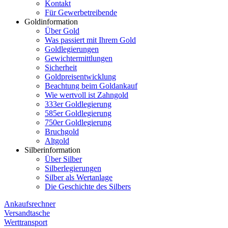
Kontakt
Für Gewerbetreibende
Goldinformation
Über Gold
Was passiert mit Ihrem Gold
Goldlegierungen
Gewichtermittlungen
Sicherheit
Goldpreisentwicklung
Beachtung beim Goldankauf
Wie wertvoll ist Zahngold
333er Goldlegierung
585er Goldlegierung
750er Goldlegierung
Bruchgold
Altgold
Silberinformation
Über Silber
Silberlegierungen
Silber als Wertanlage
Die Geschichte des Silbers
Ankaufsrechner
Versandtasche
Werttransport