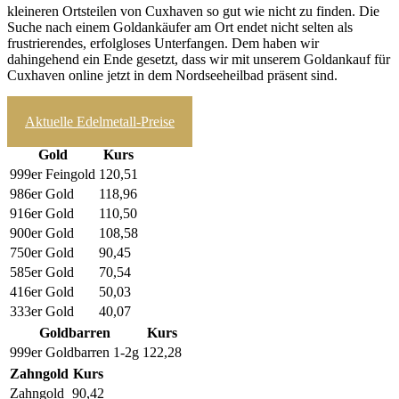
kleineren Ortsteilen von Cuxhaven so gut wie nicht zu finden. Die
Suche nach einem Goldankäufer am Ort endet nicht selten als
frustrierendes, erfolgloses Unterfangen. Dem haben wir
dahingehend ein Ende gesetzt, dass wir mit unserem Goldankauf für
Cuxhaven online jetzt in dem Nordseeheilbad präsent sind.
zum Ankaufrechner
Aktuelle Edelmetall-Preise
Gold
Kurs
999er Feingold
120,51
986er Gold
118,96
916er Gold
110,50
900er Gold
108,58
750er Gold
90,45
585er Gold
70,54
416er Gold
50,03
333er Gold
40,07
Goldbarren
Kurs
999er Goldbarren 1-2g
122,28
Zahngold
Kurs
Zahngold
90,42