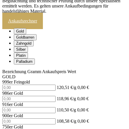
Begutachtung und technischer Prüfung durch unsere Spezialisten
ermittelt werden. Es gelten unsere Ankaufbedingungen für
handelsfähiges Material.
Ankaufsrechner
Gold
Goldbarren
Zahngold
Silber
Platin
Palladium
Bezeichnung
Gramm
Ankaufspreis
Wert
GOLD
999er Feingold
120,51 €/g
0,00 €
986er Gold
118,96 €/g
0,00 €
916er Gold
110,50 €/g
0,00 €
900er Gold
108,58 €/g
0,00 €
750er Gold