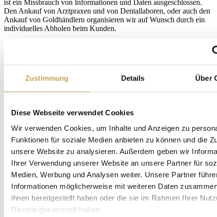
ist ein Missbrauch von Informationen und Daten ausgeschlossen.
Den Ankauf von Arztpraxen und von Dentallaboren, oder auch den
Ankauf von Goldhändlern organisieren wir auf Wunsch durch ein
individuelles Abholen beim Kunden.
Das Angebot lautet immer
• Keine Verrechnung der Abhol- oder Transportkosten mit
dem Ankaufpreis
Zustimmung
Details
Über 
• Marktgerechter Verkaufserlös anhand des Tageskurses an
der Rohstoffbörse
• Barauszahlung oder bargeldose Bezahlung nach Wunsch
Diese Webseite verwendet Cookies
des Kunden
Wir verwenden Cookies, um Inhalte und Anzeigen zu persona
Zu den erbetenen Informationen für den
Funktionen für soziale Medien anbieten zu können und die Zug
Erstkontakt gehören
unsere Website zu analysieren. Außerdem geben wir Informa
Ihrer Verwendung unserer Website an unsere Partner für soz
• E-Mailanschrift
Medien, Werbung und Analysen weiter. Unsere Partner führe
• Wohn- beziehungsweise Geschäftssitz
• Steuernummer oder UST - ID-Nr [entfällt für Privatkunden]
Informationen möglicherweise mit weiteren Daten zusammen,
ihnen bereitgestellt haben oder die sie im Rahmen Ihrer Nut
Unsere eigenen Kontaktdaten für Sie:
Dienste gesammelt haben.