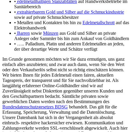
•
edelmetallhaltigen Stanzabfällen
auf Handwerksbetriebe im
Sanitärbereich
•
extrahierbarem Gold und Silber auf die Schmuckindustrie
sowie auf private Schmuckbesitzer
• Metallen und Kontakten bis hin zu
Edelmetallschrott
auf das
Elektrohandwerk
•
Barren
sowie
Münzen
aus Gold und Silber an private
Anleger oder Sammler bis hin zum Ankauf von Goldhändlern
• ….. Palladium, Platin und anderen Edelmetallen an jeden,
der über derartige Werte und Schätze verfügt
Im Grunde genommen möchten wir Sie dazu ermutigen, uns ganz
einfach alles anzubieten; und zwar auch dann, wenn Sie den Wert
oder den Verkaufserlös selbst nicht so richtig einschätzen können.
Wir bieten Ihnen für jedes Edelmetall einen fairen, aktuellen
Tageapreis, der transparent und für Sie nachvollziehbar ist. Als
langjährig erfahrener Online-Goldhändler sind wir auf
Zuverlässigkeit nebst Diskretion gegenüber unseren Kunden und
den Geschäftspartnern bedacht. Sämtliche privaten sowie
gewerblichen Daten werden nach den Bestimmungen des
Bundesdatenschutzgesetzes BDSG
behandelt. Das gilt für die
Erfassung, Speicherung, Verwaltung und die Datenlöschung.
Unsere Datenbank hat sich in der Vergangenheit als absolut
einbruch- respektive hackersicher erwiesen. Kommunikation und
Zahlungsverkehr werden SSL-verschlüsselt abgewickelt. Auch hier