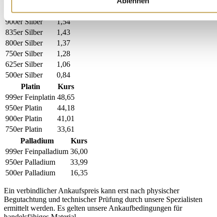
999er Feinsilber
1,77
Ablehnen
925er Silber
1,59
900er Silber
1,54
835er Silber
1,43
800er Silber
1,37
750er Silber
1,28
625er Silber
1,06
500er Silber
0,84
Platin
Kurs
999er Feinplatin
48,65
950er Platin
44,18
900er Platin
41,01
750er Platin
33,61
Palladium
Kurs
999er Feinpalladium
36,00
950er Palladium
33,99
500er Palladium
16,35
Ein verbindlicher Ankaufspreis kann erst nach physischer
Begutachtung und technischer Prüfung durch unsere Spezialisten
ermittelt werden. Es gelten unsere Ankaufbedingungen für
handelsfähiges Material.