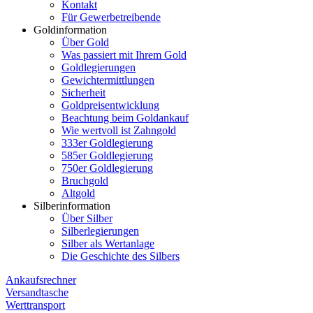
Kontakt
Für Gewerbetreibende
Goldinformation
Über Gold
Was passiert mit Ihrem Gold
Goldlegierungen
Gewichtermittlungen
Sicherheit
Goldpreisentwicklung
Beachtung beim Goldankauf
Wie wertvoll ist Zahngold
333er Goldlegierung
585er Goldlegierung
750er Goldlegierung
Bruchgold
Altgold
Silberinformation
Über Silber
Silberlegierungen
Silber als Wertanlage
Die Geschichte des Silbers
Ankaufsrechner
Versandtasche
Werttransport