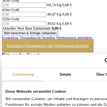
585er Gold
69,74 €/g
0,00 €
416er Gold
49,47 €/g
0,00 €
333er Gold
39,62 €/g
0,00 €
Aktueller Wert Ihrer Edelmetalle
0,00
€
Wert berechnen & Anfrage vorbereiten
Kostenlose Versandtasche bestellen
Werttransport anfordern
Kostenlose Versandtasche oder Werttransport bestellen
Bitte senden Sie mir...
(*)
eine
Versandtasche
(versichert bis 4.000 €)
Persönliche Abholung
durch einen
Werttransport
(versichert bis 1,5 Mio €)
Zustimmung
Details
Über 
Bitte wählen Sie etwas aus.
Menge
(*)
Menge
Diese Webseite verwendet Cookies
bis 600 Gramm
Wir verwenden Cookies, um Inhalte und Anzeigen zu persona
ab 600 Gramm
Funktionen für soziale Medien anbieten zu können und die Zug
Bitte Menge angeben