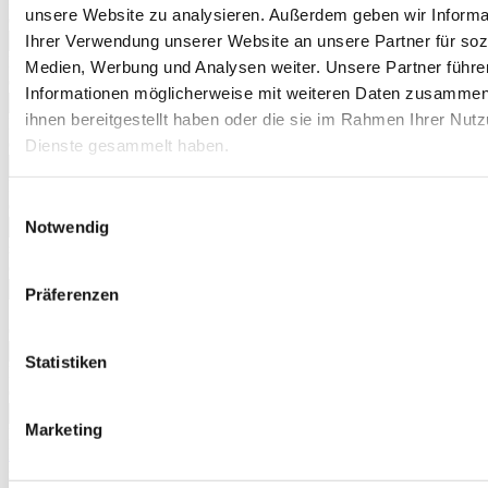
unsere Website zu analysieren. Außerdem geben wir Informa
(*)
Bitte Vorname angeben. Nur
Ihrer Verwendung unserer Website an unsere Partner für soz
Buchstaben und Bindestrich werden akzeptiert.
Medien, Werbung und Analysen weiter. Unsere Partner führe
(*)
Informationen möglicherweise mit weiteren Daten zusammen,
Bitte Nachnamen eingeben. Nur
ihnen bereitgestellt haben oder die sie im Rahmen Ihrer Nut
Buchstaben und Bindestrich werden akzeptiert.
(*)
Dienste gesammelt haben.
Bitte geben Sie Ihre Straße und
Hausnummer ein.
Einwilligungsauswahl
(*)
Die PLZ scheint nicht korrekt zu sein,
Notwendig
sie darf zudem nur 5 Zahlen enthalten.
(*)
Bitte geben Sie einen Ort an.
Präferenzen
Sonderzeichen nur Bindestrich und Punkte erlaubt.
(*)
Bitte ausschließlich Zahlen (und
Statistiken
Bindestrich) eingeben.
(*)
Das ist nicht korrekt.
Marketing
Mit dem Versenden des Formulars bestätigen Sie, dass Sie die
Datenschutzerklärung
zur Kenntnis genommen haben und
zustimmen, dass Ihre Angaben elektronisch gespeichert werden,