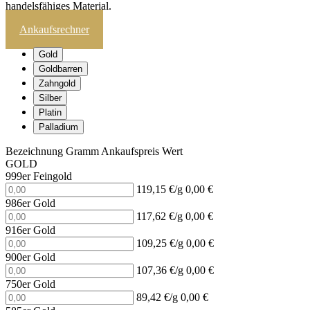
handelsfähiges Material.
Ankaufsrechner
Gold
Goldbarren
Zahngold
Silber
Platin
Palladium
Bezeichnung
Gramm
Ankaufspreis
Wert
GOLD
999er Feingold
119,15 €/g
0,00 €
986er Gold
117,62 €/g
0,00 €
916er Gold
109,25 €/g
0,00 €
900er Gold
107,36 €/g
0,00 €
750er Gold
89,42 €/g
0,00 €