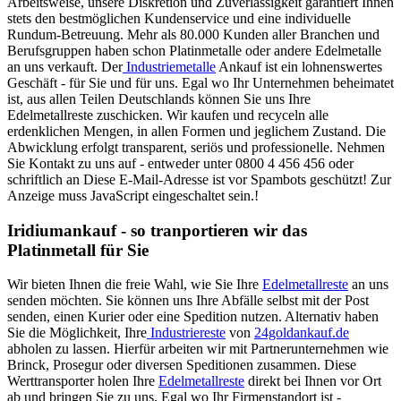
Arbeitsweise, unsere Diskretion und Zuverlässigkeit garantiert Ihnen
stets den bestmöglichen Kundenservice und eine individuelle
Rundum-Betreuung. Mehr als 80.000 Kunden aller Branchen und
Berufsgruppen haben schon Platinmetalle oder andere Edelmetalle
an uns verkauft. Der
Industriemetalle
Ankauf ist ein lohnenswertes
Geschäft - für Sie und für uns. Egal wo Ihr Unternehmen beheimatet
ist, aus allen Teilen Deutschlands können Sie uns Ihre
Edelmetallreste zuschicken. Wir kaufen und recyceln alle
erdenklichen Mengen, in allen Formen und jeglichem Zustand. Die
Abwicklung erfolgt transparent, seriös und professionelle. Nehmen
Sie Kontakt zu uns auf - entweder unter 0800 4 456 456 oder
schriftlich an
Diese E-Mail-Adresse ist vor Spambots geschützt! Zur
Anzeige muss JavaScript eingeschaltet sein.
!
Iridiumankauf - so tranportieren wir das
Platinmetall für Sie
Wir bieten Ihnen die freie Wahl, wie Sie Ihre
Edelmetallreste
an uns
senden möchten. Sie können uns Ihre Abfälle selbst mit der Post
senden, einen Kurier oder eine Spedition nutzen. Alternativ haben
Sie die Möglichkeit, Ihre
Industriereste
von
24goldankauf.de
abholen zu lassen. Hierfür arbeiten wir mit Partnerunternehmen wie
Brinck, Prosegur oder diversen Speditionen zusammen. Diese
Werttransporter holen Ihre
Edelmetallreste
direkt bei Ihnen vor Ort
ab und bringen Sie zu uns. Egal wo Ihr Firmenstandort ist -