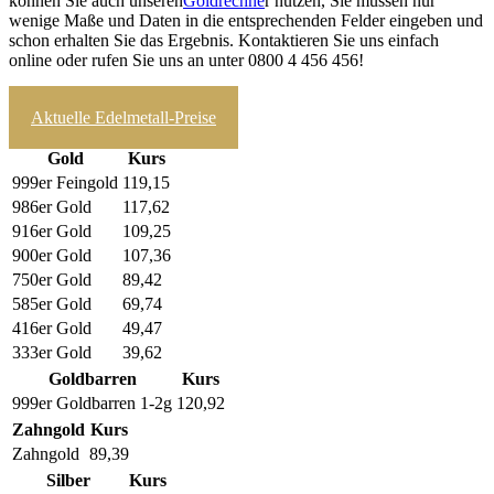
können Sie auch unseren
Goldrechne
r nutzen, Sie müssen nur
wenige Maße und Daten in die entsprechenden Felder eingeben und
schon erhalten Sie das Ergebnis. Kontaktieren Sie uns einfach
online oder rufen Sie uns an unter 0800 4 456 456!
zum Ankaufrechner
Aktuelle Edelmetall-Preise
Gold
Kurs
999er Feingold
119,15
986er Gold
117,62
916er Gold
109,25
900er Gold
107,36
750er Gold
89,42
585er Gold
69,74
416er Gold
49,47
333er Gold
39,62
Goldbarren
Kurs
999er Goldbarren 1-2g
120,92
Zahngold
Kurs
Zahngold
89,39
Silber
Kurs