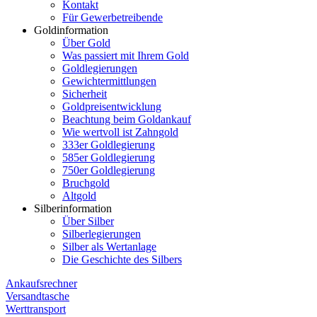
Kontakt
Für Gewerbetreibende
Goldinformation
Über Gold
Was passiert mit Ihrem Gold
Goldlegierungen
Gewichtermittlungen
Sicherheit
Goldpreisentwicklung
Beachtung beim Goldankauf
Wie wertvoll ist Zahngold
333er Goldlegierung
585er Goldlegierung
750er Goldlegierung
Bruchgold
Altgold
Silberinformation
Über Silber
Silberlegierungen
Silber als Wertanlage
Die Geschichte des Silbers
Ankaufsrechner
Versandtasche
Werttransport