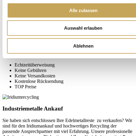
sowie die
Allgemeinen Geschäftsbedingungen (AGB)
zur Kenntnis
genommen haben und mit deren Geltung einverstanden sind.
Alle zulassen
Jetzt bestellen
(*)
Anti-Roboter-Verifizierung
Auswahl erlauben
Hier klicken
Friendly
Captcha ⇗
Das Captcha meldet eine ungültige Eingabe.
Ablehnen
Echtzeitüberweisung
Keine Gebühren
Keine Versandkosten
Kostenlose Rücksendung
TOP Preise
Industriemetalle Ankauf
Sie haben sich entschlossen Ihre Edelmetallreste zu verkaufen? Wir
sind für den Iridiumankauf und hochwertiges Recycling der
passende Ansprechpartner mit viel Erfahrung. Unsere professionelle