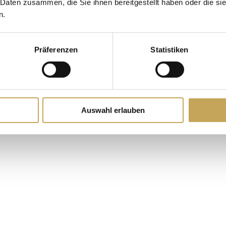
gleichbar mit dem Goldpreis hat sich auch der Silberpreis in der jünger
 Daten zusammen, die Sie ihnen bereitgestellt haben oder die s
eutlich günstiger als Gold. Mit Silberschmuck und Tafelsilber gibt es d
n.
rücksichtigen, dass je nach Art der Wertanlage Silber einigen bis viel
rtanlage angeschafft. Der Grundsatz lautet: wenn schon Silber als Wer
Präferenzen
Statistiken
a zur Jahrhundertmitte die weltweiten Silbervorräte erschöpft, in d
Auswahl erlauben