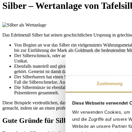
Silber – Wertanlage von Tafelsi
Das Edelmetall Silber hat seinen geschichtlichen Ursprung in griechi
Von Beginn an war das Silber ein vielgenutztes Währungsmetall.
bis zur Einführung der Mark als Goldmark die bedeutendste M
Der Silberschmuck, oder andersrum gesagt das Schmucksilber, ha
Unikat.
Ebenfalls materiell und gleichfalls ideell wertvoll ist das Taf
gehört. Gemeint ist damit das 925er Sterlingsilber als das Sil
Der Silberbarren hat einen Silberfeingehalt von 999/1000, also 
Fall die Silberschmelze. Auf dem einzelnen Edelmetall- bezieh
Zustimmung
Die Silbermünze ist ebenfalls als Wertanlage geeignet; sie wi
Präsentieren gesammelt.
Diese Beispiele verdeutlichen, dass es eine Vielfalt an Möglichkeite
Diese Webseite verwendet 
gemacht, indem sie an einen professionellen Gold- und Silberhändler
Wir verwenden Cookies, um I
Gute Gründe für Silber als Wertanlage
und die Zugriffe auf unsere 
Website an unsere Partner fü