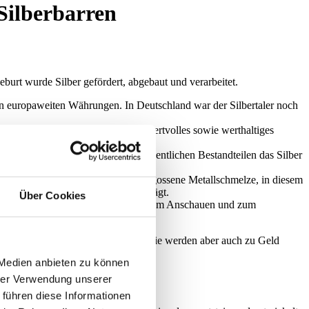
Silberbarren
burt wurde Silber gefördert, abgebaut und verarbeitet.
e in europaweiten Währungen. In Deutschland war der Silbertaler noch
dgefertigte Silberschmuck ist ein wertvolles sowie werthaltiges
 Geschirre subsummiert, zu deren wesentlichen Bestandteilen das Silber
t die in eine standardisierte Form gegossene Metallschmelze, in diesem
 sowie das Produktionsjahr eingeprägt.
Über Cookies
h gekauft, verkauft, getauscht oder zum Anschauen und zum
werden verschenkt und auch vererbt. Sie werden aber auch zu Geld
 Medien anbieten zu können
hrer Verwendung unserer
 führen diese Informationen