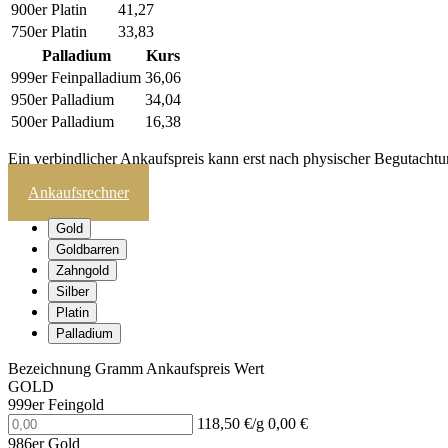
900er Platin
41,27
750er Platin
33,83
Palladium
Kurs
999er Feinpalladium
36,06
950er Palladium
34,04
500er Palladium
16,38
Ein verbindlicher Ankaufspreis kann erst nach physischer Begutachtu
Ankaufsrechner
Gold
Goldbarren
Zahngold
Silber
Platin
Palladium
Bezeichnung
Gramm
Ankaufspreis
Wert
GOLD
999er Feingold
118,50 €/g
0,00 €
986er Gold