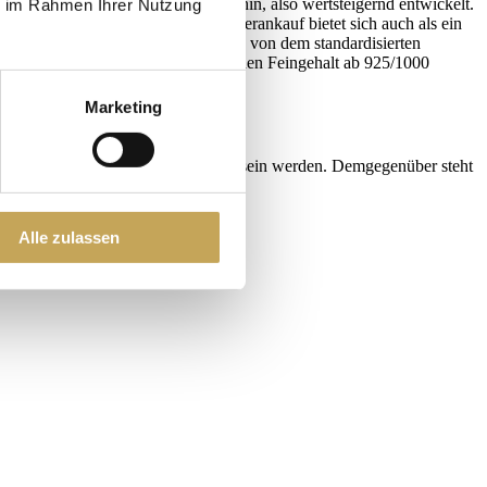
en Vergangenheit deutlich nach obenhin, also wertsteigernd entwickelt.
ie im Rahmen Ihrer Nutzung
eutlich mehr Alternativen. Der Silberankauf bietet sich auch als ein
 Platz beansprucht; einmal abgesehen von dem standardisierten
tanlage, dann mit einem möglichst hohen Feingehalt ab 925/1000
Marketing
em Sinne abgebaut und aufgebraucht sein werden. Demgegenüber steht
Alle zulassen