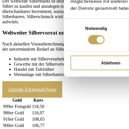
Der weltweite Silbermarkt ist deutlich kleiner als der Goldmarkt. Ver
möglicherweise mit weiteren
Silber zu kaufen und anzulegen ist aufgrund seines geringeren Wertes d
der Dienste gesammelt habe
überschaubares Investment, sozusagen Step by Step an. Dabei ist zu be
Silberbarren. Silberschmuck wird nur in seltenen Fällen als reine We
Einwilligungsauswahl
aufwärts.
Notwendig
Weltweiter Silbervorrat und seine Begrenztheit
Nach aktuellen Vorausberechnungen wird davon ausgegangen, dass etw
der unverminderte Bedarf an Silber, und zwar für die Bereiche
Industrie mit Silberverarbeitung in der Produktion
Ablehnen
Gewerbe mit der Silberverwendung für Silberschmuck
Handel mit Tafelsilber
Wertanlage mit Silberbarren und Silbermünzen
zum Ankaufrechner
Aktuelle Edelmetall-Preise
Gold
Kurs
999er Feingold
118,50
986er Gold
116,97
916er Gold
108,65
900er Gold
106,77