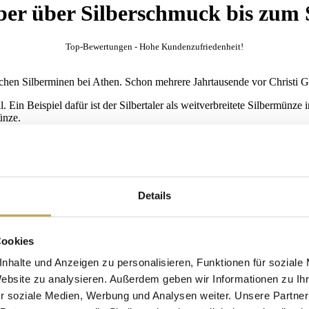
lber über Silberschmuck bis zum 
Top-Bewertungen - Hohe Kundenzufriedenheit!
schen Silberminen bei Athen. Schon mehrere Jahrtausende vor Christi Ge
 Ein Beispiel dafür ist der Silbertaler als weitverbreitete Silbermünz
ünze.
t seit jeher einen sowohl ideellen als auch materiellen Wert. Jeder han
elsilber im Haushalt. Unter dem Begriff Tafelsilber werden Bestecke und
ber mit dem für diese Zwecke höchstmöglichen Feingehalt.
noch deutlich mehr als das Sterlingsilber. Der Barren ganz allgemein is
ungsweise Silberbarren sind Feingehalt, Herstellermarke, Seriennummer
Details
rd von Liebhabern als Sammler- oder als Gedenkmünze gehandelt, spric
n für das Edelmetall Silber als Wertanlage gibt. Silberne Gegenstände 
Cookies
 verkauft werden.
nhalte und Anzeigen zu personalisieren, Funktionen für soziale
Website zu analysieren. Außerdem geben wir Informationen zu I
r soziale Medien, Werbung und Analysen weiter. Unsere Partner