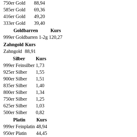
750er Gold
88,94
585er Gold
69,36
416er Gold
49,20
333er Gold
39,40
Goldbarren
Kurs
999er Goldbarren 1-2g
120,27
Zahngold
Kurs
Zahngold
88,91
Silber
Kurs
999er Feinsilber
1,73
925er Silber
1,55
900er Silber
1,51
835er Silber
1,40
800er Silber
1,34
750er Silber
1,25
625er Silber
1,03
500er Silber
0,82
Platin
Kurs
999er Feinplatin
48,94
950er Platin
44,45