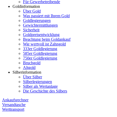
Für Gewerbetreibende
Goldinformation
Über Gold
Was passiert mit Ihrem Gold
Goldlegierungen
Gewichtermittlungen
Sicherheit
Goldpreisentwicklung
Beachtung beim Goldankauf
Wie wertvoll ist Zahngold
333er Goldlegierung
585er Goldlegierung
750er Goldlegierung
Bruchgold
Altgold
Silberinformation
Über Silber
Silberlegierungen
Silber als Wertanlage
Die Geschichte des Silbers
Ankaufsrechner
Versandtasche
Werttransport