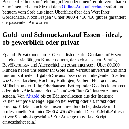
Bescheid. Ohne zum Telefon greifen oder einen Termin vereinbaren
zu müssen, erhalten Sie mit dem
Online-Ankaufsrechner
sofort und
bequem vom Sofa aus einen Überblick über den Wert Ihrer
Goldschätze. Noch Fragen? Unter 0800 4 456 456 gibt es garantiert
die passenden Antworten ...
Gold- und Schmuckankauf Essen - ideal,
ob gewerblich oder privat
Egal ob Privatkunden oder Geschäftsleute, der Goldankauf Essen
hat einen vielfältigen Kundenstamm, der sich aus allen Berufs-,
Bevölkerungs- und Altersschichten zusammensetzt. Über 80.000
Kunden haben uns bisher Ihr Gold zum Verkauf anvertraut und sind
rundum zufrieden. Egal ob Sie aus Essen oder umliegenden Städten
wie Gelsenkirchen, Bochum, Hattingen, Velbert, Heiligenhaus,
Mülheim an der Ruhr, Oberhausen, Bottrop oder Gladbeck kommen
oder nicht - Sie können deutschlandweit Ihre Goldwaren zu uns
senden. Von
Altgold
bis zu Edelmetallresten aus der Industrie
kaufen wir jede Menge, egal ob neuwertig oder alt, intakt oder
brüchig. Erleben auch Sie unsere unverbindliche, diskrete und
professionelle Art unter 0800 4 456 456 oder
Diese E-Mail-Adresse
ist vor Spambots geschützt! Zur Anzeige muss JavaScript
eingeschaltet sein.
!