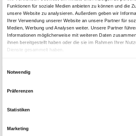
Datenschutzerklärung
zur Kenntnis genommen haben und
Funktionen für soziale Medien anbieten zu können und die Zug
zustimmen, dass Ihre Angaben elektronisch gespeichert werden,
unsere Website zu analysieren. Außerdem geben wir Informa
sowie die
Allgemeinen Geschäftsbedingungen (AGB)
zur Kenntnis
Ihrer Verwendung unserer Website an unsere Partner für soz
genommen haben und mit deren Geltung einverstanden sind.
Jetzt bestellen
Medien, Werbung und Analysen weiter. Unsere Partner führe
(*)
Informationen möglicherweise mit weiteren Daten zusammen,
Anti-Roboter-Verifizierung
ihnen bereitgestellt haben oder die sie im Rahmen Ihrer Nut
Hier klicken
Dienste gesammelt haben.
Friendly
Captcha ⇗
Das Captcha meldet eine ungültige Eingabe.
Einwilligungsauswahl
Notwendig
Echtzeitüberweisung
Keine Gebühren
Keine Versandkosten
Präferenzen
Kostenlose Rücksendung
TOP Preise
Statistiken
Goldankauf Essen - schneller und
Marketing
diskreter Goldversand