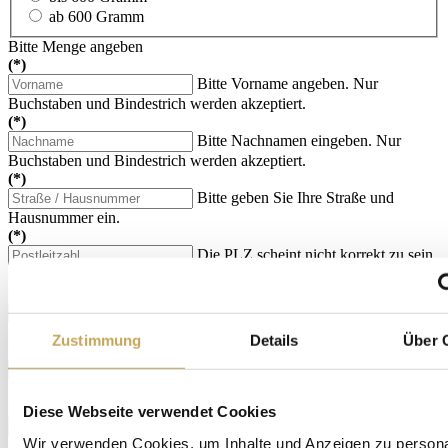
ab 600 Gramm
Bitte Menge angeben
(*)
Bitte Vorname angeben. Nur
Buchstaben und Bindestrich werden akzeptiert.
(*)
Bitte Nachnamen eingeben. Nur
Buchstaben und Bindestrich werden akzeptiert.
(*)
Bitte geben Sie Ihre Straße und
Hausnummer ein.
(*)
Die PLZ scheint nicht korrekt zu sein,
sie darf zudem nur 5 Zahlen enthalten.
(*)
Bitte geben Sie einen Ort an.
Sonderzeichen nur Bindestrich und Punkte erlaubt.
Zustimmung
Details
Über 
(*)
Bitte ausschließlich Zahlen (und
Bindestrich) eingeben.
(*)
Diese Webseite verwendet Cookies
Das ist nicht korrekt.
Wir verwenden Cookies, um Inhalte und Anzeigen zu persona
Mit dem Versenden des Formulars bestätigen Sie, dass Sie die