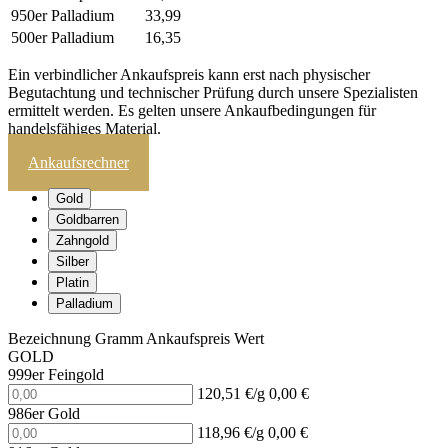
950er Palladium
33,99
500er Palladium
16,35
Ein verbindlicher Ankaufspreis kann erst nach physischer
Begutachtung und technischer Prüfung durch unsere Spezialisten
ermittelt werden. Es gelten unsere Ankaufbedingungen für
handelsfähiges Material.
Ankaufsrechner
Gold
Goldbarren
Zahngold
Silber
Platin
Palladium
Bezeichnung
Gramm
Ankaufspreis
Wert
GOLD
999er Feingold
120,51 €/g
0,00 €
986er Gold
118,96 €/g
0,00 €