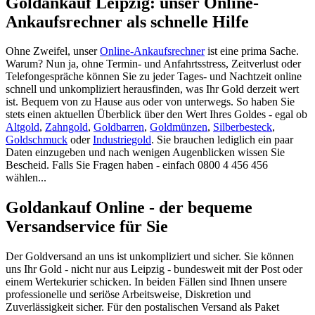
Goldankauf Leipzig: unser Online-
Ankaufsrechner als schnelle Hilfe
Ohne Zweifel, unser
Online-Ankaufsrechner
ist eine prima Sache.
Warum? Nun ja, ohne Termin- und Anfahrtsstress, Zeitverlust oder
Telefongespräche können Sie zu jeder Tages- und Nachtzeit online
schnell und unkompliziert herausfinden, was Ihr Gold derzeit wert
ist. Bequem von zu Hause aus oder von unterwegs. So haben Sie
stets einen aktuellen Überblick über den Wert Ihres Goldes - egal ob
Altgold
,
Zahngold
,
Goldbarren
,
Goldmünzen
,
Silberbesteck
,
Goldschmuck
oder
Industriegold
. Sie brauchen lediglich ein paar
Daten einzugeben und nach wenigen Augenblicken wissen Sie
Bescheid. Falls Sie Fragen haben - einfach 0800 4 456 456
wählen...
Goldankauf Online - der bequeme
Versandservice für Sie
Der Goldversand an uns ist unkompliziert und sicher. Sie können
uns Ihr Gold - nicht nur aus Leipzig - bundesweit mit der Post oder
einem Wertekurier schicken. In beiden Fällen sind Ihnen unsere
professionelle und seriöse Arbeitsweise, Diskretion und
Zuverlässigkeit sicher. Für den postalischen Versand als Paket