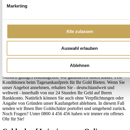
Marketing
Gold- und Schmuckankauf in Leipzig:
vielfältige Leistungen
Bei uns sind Sie und Ihre Goldschätze nicht irgendeine Nummer
Alle zulassen
unter vielen. Wir behandeln jeden Kunden individuell, diskret und
vertrauensvoll. Wer uns seine Goldwaren schickt, wird nicht
enttäuscht. Goldwaren, die wir erhalten, behandeln wir
Auswahl erlauben
folgendermaßen: Zur Beweissicherung wird das Gold gleichzeitig
von zwei speziell geschulten Fachkräften gesichtet und
abfotografiert. Mit unseren modernen und technisch hochwertigen
Ablehnen
Analyseverfahren überprüfen wir Echtheit und Wert der Goldwaren
und unterbreiten Ihnen auf Grundlage dieses Ergebnisses ein 24
Stunden gültiges Kaufangebot. Wir garantieren Ihnen immer TOP
Konditionen beim Tagesankaufpreis für Ihr Gold Bieten. Wenn Sie
unser Angebot annehmen, erhalten Sie - deutschlandweit und
weltweit - innerhalb von nur 24 Stunden Ihr Geld auf Ihrem
Bankkonto. Natürlich können Sie auch ohne Verpflichtungen oder
Angabe von Gründen unser Kaufangebot ablehnen. In diesem Fall
senden wir Ihnen Ihre Goldschätze portofrei und umgehend zurück.
Noch Fragen? Unter 0800 4 456 456 haben wir immer ein offenes
Ohr für Sie!