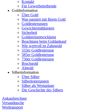
Kontakt
Für Gewerbetreibende
Goldinformation
Über Gold
Was passiert mit Ihrem Gold
Goldlegierungen
Gewichtermittlungen
Sicherheit
Goldpreisentwicklung
Beachtung beim Goldankauf
Wie wertvoll ist Zahngold
333er Goldlegierung
585er Goldlegierung
750er Goldlegierung
Bruchgold
Altgold
Silberinformation
Über Silber
Silberlegierungen
Silber als Wertanlage
Die Geschichte des Silbers
Ankaufsrechner
Versandtasche
Werttransport