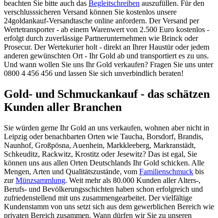
beachten Sie bitte auch das
Begleitschreiben
auszufüllen. Für den
verschlusssicheren Versand können Sie kostenlos unsere
24goldankauf-Versandtasche online anfordern. Der Versand per
Wertetransporter - ab einem Warenwert von 2.500 Euro kostenlos -
erfolgt durch zuverlässige Partnerunternehmen wie Brinck oder
Prosecur. Der Wertekurier holt - direkt an Ihrer Haustür oder jedem
anderen gewünschten Ort - Ihr Gold ab und transportiert es zu uns.
Und wann wollen Sie uns Ihr Gold verkaufen? Fragen Sie uns unter
0800 4 456 456 und lassen Sie sich unverbindlich beraten!
Gold- und Schmuckankauf - das schätzen
Kunden aller Branchen
Sie würden gerne Ihr Gold an uns verkaufen, wohnen aber nicht in
Leipzig oder benachbarten Orten wie Taucha, Borsdorf, Brandis,
Naunhof, Großpösna, Auenhein, Markkleeberg, Markranstädt,
Schkeuditz, Rackwitz, Krostitz oder Jesewitz? Das ist egal, Sie
können uns aus allen Orten Deutschlands Ihr Gold schicken. Alle
Mengen, Arten und Qualitätszustände, vom
Familienschmuck
bis
zur
Münzsammlung
. Weit mehr als 80.000 Kunden aller Alters-,
Berufs- und Bevölkerungsschichten haben schon erfolgreich und
zufriedenstellend mit uns zusammengearbeitet. Der vielfältige
Kundenstamm von uns setzt sich aus dem gewerblichen Bereich wie
privaten Bereich zusammen. Wann dürfen wir Sie zu unseren