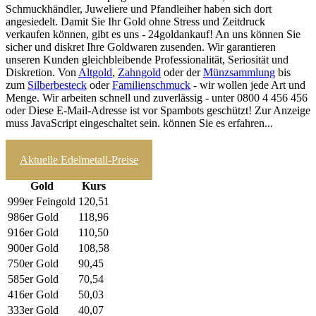
Schmuckhändler, Juweliere und Pfandleiher haben sich dort
angesiedelt. Damit Sie Ihr Gold ohne Stress und Zeitdruck
verkaufen können, gibt es uns - 24goldankauf! An uns können Sie
sicher und diskret Ihre Goldwaren zusenden. Wir garantieren
unseren Kunden gleichbleibende Professionalität, Seriosität und
Diskretion. Von
Altgold
,
Zahngold
oder der
Münzsammlung
bis
zum
Silberbesteck
oder
Familienschmuck
- wir wollen jede Art und
Menge. Wir arbeiten schnell und zuverlässig - unter 0800 4 456 456
oder
Diese E-Mail-Adresse ist vor Spambots geschützt! Zur Anzeige
muss JavaScript eingeschaltet sein.
können Sie es erfahren...
zum Ankaufrechner
Aktuelle Edelmetall-Preise
Gold
Kurs
999er Feingold
120,51
986er Gold
118,96
916er Gold
110,50
900er Gold
108,58
750er Gold
90,45
585er Gold
70,54
416er Gold
50,03
333er Gold
40,07