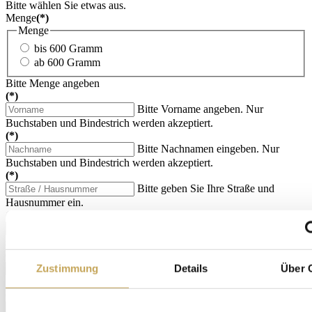
Bitte wählen Sie etwas aus.
Menge
(*)
Menge
bis 600 Gramm
ab 600 Gramm
Bitte Menge angeben
(*)
Bitte Vorname angeben. Nur
Buchstaben und Bindestrich werden akzeptiert.
(*)
Bitte Nachnamen eingeben. Nur
Buchstaben und Bindestrich werden akzeptiert.
(*)
Bitte geben Sie Ihre Straße und
Hausnummer ein.
(*)
Die PLZ scheint nicht korrekt zu sein,
sie darf zudem nur 5 Zahlen enthalten.
(*)
Bitte geben Sie einen Ort an.
Zustimmung
Details
Über 
Sonderzeichen nur Bindestrich und Punkte erlaubt.
(*)
Bitte ausschließlich Zahlen (und