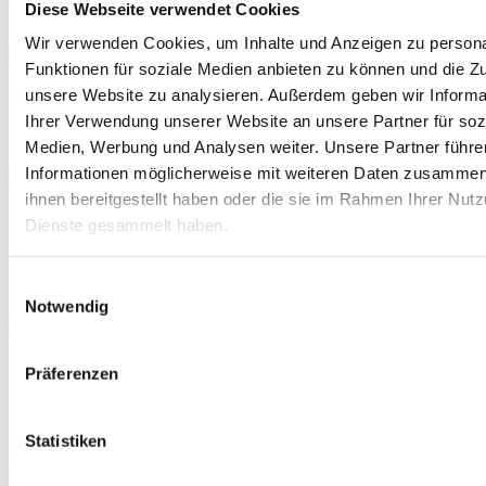
Diese Webseite verwendet Cookies
Bindestrich) eingeben.
(*)
Wir verwenden Cookies, um Inhalte und Anzeigen zu persona
Das ist nicht korrekt.
Funktionen für soziale Medien anbieten zu können und die Zug
Mit dem Versenden des Formulars bestätigen Sie, dass Sie die
unsere Website zu analysieren. Außerdem geben wir Informa
Datenschutzerklärung
zur Kenntnis genommen haben und
zustimmen, dass Ihre Angaben elektronisch gespeichert werden,
Ihrer Verwendung unserer Website an unsere Partner für soz
sowie die
Allgemeinen Geschäftsbedingungen (AGB)
zur Kenntnis
Medien, Werbung und Analysen weiter. Unsere Partner führe
genommen haben und mit deren Geltung einverstanden sind.
Informationen möglicherweise mit weiteren Daten zusammen,
Jetzt bestellen
(*)
ihnen bereitgestellt haben oder die sie im Rahmen Ihrer Nut
Dienste gesammelt haben.
Anti-Roboter-Verifizierung
Hier klicken
Friendly
Captcha ⇗
Einwilligungsauswahl
Das Captcha meldet eine ungültige Eingabe.
Notwendig
Echtzeitüberweisung
Präferenzen
Keine Gebühren
Keine Versandkosten
Kostenlose Rücksendung
TOP Preise
Statistiken