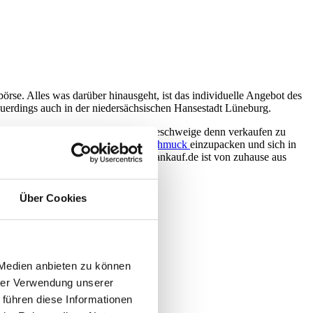
rse. Alles was darüber hinausgeht, ist das individuelle Angebot des
euerdings auch in der niedersächsischen Hansestadt Lüneburg.
mlung
am Ort schätzen zu lassen, geschweige denn verkaufen zu
och eine Möglichkeit, seinen
Goldschmuck
einzupacken und sich in
er gesamte Goldverkauf an 24goldankauf.de ist von zuhause aus
Über Cookies
 Medien anbieten zu können
hrer Verwendung unserer
 führen diese Informationen