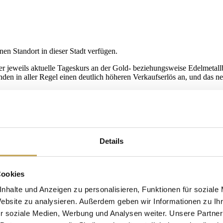
nen Standort in dieser Stadt verfügen.
 jeweils aktuelle Tageskurs an der Gold- beziehungsweise Edelmetallbö
en in aller Regel einen deutlich höheren Verkaufserlös an, und das n
 zuverlässige Möglichkeit, um ihren
Goldschmuck
oder ihre
Münzsam
n der Altstadt geht mehr und mehr zurück. Demzufolge besteht kaum n
uf für Lüneburg weitaus angenehmer und erfolgversprechender; denn d
Details
Cookies
nhalte und Anzeigen zu personalisieren, Funktionen für soziale
Website zu analysieren. Außerdem geben wir Informationen zu I
r soziale Medien, Werbung und Analysen weiter. Unsere Partner