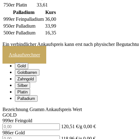
750er Platin
33,61
Palladium
Kurs
999er Feinpalladium
36,00
950er Palladium
33,99
500er Palladium
16,35
Ein verbindlicher Ankaufspreis kann erst nach physischer Begutachtu
Ankaufsrechner
Gold
Goldbarren
Zahngold
Silber
Platin
Palladium
Bezeichnung
Gramm
Ankaufspreis
Wert
GOLD
999er Feingold
120,51 €/g
0,00 €
986er Gold
118,96 €/g
0,00 €