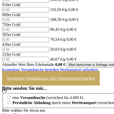
916er Gold
110,50 €/g
0,00 €
900er Gold
108,58 €/g
0,00 €
750er Gold
90,45 €/g
0,00 €
585er Gold
70,54 €/g
0,00 €
416er Gold
50,03 €/g
0,00 €
333er Gold
40,07 €/g
0,00 €
Aktueller Wert Ihrer Edelmetalle
0,00
€
Wert berechnen & Anfrage vorb
Kostenlose Versandtasche bestellen
Werttransport anfordern
Kostenlose Versandtasche oder Werttransport bestellen
Bitte senden Sie mir...
(*)
eine
Versandtasche
(versichert bis 4.000 €)
Persönliche Abholung
durch einen
Werttransport
(versichert
Bitte wählen Sie etwas aus.