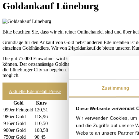
Goldankauf Lüneburg
Bitte beachten Sie, dass wir ein reiner Onlinehandel sind und über kei
Grundlage für den Ankauf von Gold nebst anderen Edelmetallen ist der
einzelnen Goldhändlers. Wir von 24goldankauf.de bieten unseren Kund
Die gut 75.000 Einwohner wird’s freuen. Sie haben bislang kaum eine
können. Der ortsansässige Goldhandel in einer Fußgängerzone oder i
die Lüneburger City zu begeben. Da ist unser Angebot zum Goldanka
möglich.
zum Ankaufrechner
Zustimmung
Aktuelle Edelmetall-Preise
Gold
Kurs
Diese Webseite verwendet 
999er Feingold
120,51
986er Gold
118,96
Wir verwenden Cookies, um I
916er Gold
110,50
und die Zugriffe auf unsere 
900er Gold
108,58
Website an unsere Partner fü
750er Gold
90,45