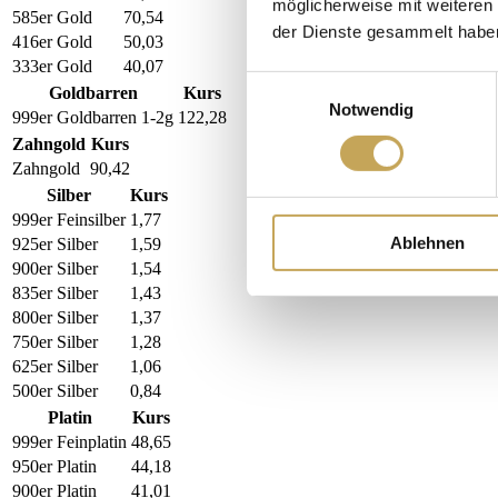
möglicherweise mit weiteren
585er Gold
70,54
der Dienste gesammelt habe
416er Gold
50,03
333er Gold
40,07
Einwilligungsauswahl
Goldbarren
Kurs
Notwendig
999er Goldbarren 1-2g
122,28
Zahngold
Kurs
Zahngold
90,42
Silber
Kurs
999er Feinsilber
1,77
Ablehnen
925er Silber
1,59
900er Silber
1,54
835er Silber
1,43
800er Silber
1,37
750er Silber
1,28
625er Silber
1,06
500er Silber
0,84
Platin
Kurs
999er Feinplatin
48,65
950er Platin
44,18
900er Platin
41,01