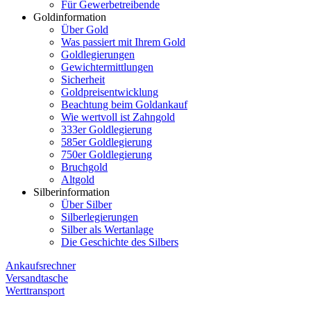
Für Gewerbetreibende
Goldinformation
Über Gold
Was passiert mit Ihrem Gold
Goldlegierungen
Gewichtermittlungen
Sicherheit
Goldpreisentwicklung
Beachtung beim Goldankauf
Wie wertvoll ist Zahngold
333er Goldlegierung
585er Goldlegierung
750er Goldlegierung
Bruchgold
Altgold
Silberinformation
Über Silber
Silberlegierungen
Silber als Wertanlage
Die Geschichte des Silbers
Ankaufsrechner
Versandtasche
Werttransport