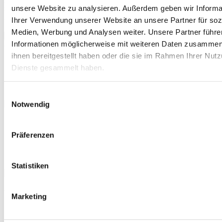
unsere Website zu analysieren. Außerdem geben wir Informa
zustimmen, dass Ihre Angaben elektronisch gespeichert werden,
sowie die
Allgemeinen Geschäftsbedingungen (AGB)
zur Kenntnis
Ihrer Verwendung unserer Website an unsere Partner für soz
genommen haben und mit deren Geltung einverstanden sind.
Medien, Werbung und Analysen weiter. Unsere Partner führe
Jetzt bestellen
Informationen möglicherweise mit weiteren Daten zusammen,
(*)
ihnen bereitgestellt haben oder die sie im Rahmen Ihrer Nut
Anti-Roboter-Verifizierung
Dienste gesammelt haben.
Hier klicken
Friendly
Captcha ⇗
Das Captcha meldet eine ungültige Eingabe.
Einwilligungsauswahl
Notwendig
Echtzeitüberweisung
Keine Gebühren
Präferenzen
Keine Versandkosten
Kostenlose Rücksendung
TOP Preise
Statistiken
Verkaufserlös mit Ankaufrechner
Marketing
ermitteln