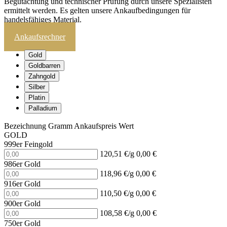
Begutachtung und technischer Prüfung durch unsere Spezialisten
ermittelt werden. Es gelten unsere Ankaufbedingungen für
handelsfähiges Material.
Ankaufsrechner
Gold
Goldbarren
Zahngold
Silber
Platin
Palladium
Bezeichnung
Gramm
Ankaufspreis
Wert
GOLD
999er Feingold
120,51 €/g
0,00 €
986er Gold
118,96 €/g
0,00 €
916er Gold
110,50 €/g
0,00 €
900er Gold
108,58 €/g
0,00 €
750er Gold