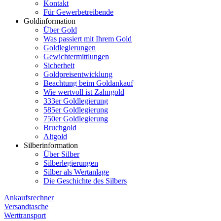
Kontakt
Für Gewerbetreibende
Goldinformation
Über Gold
Was passiert mit Ihrem Gold
Goldlegierungen
Gewichtermittlungen
Sicherheit
Goldpreisentwicklung
Beachtung beim Goldankauf
Wie wertvoll ist Zahngold
333er Goldlegierung
585er Goldlegierung
750er Goldlegierung
Bruchgold
Altgold
Silberinformation
Über Silber
Silberlegierungen
Silber als Wertanlage
Die Geschichte des Silbers
Ankaufsrechner
Versandtasche
Werttransport