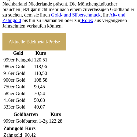
Nachbarland Niederlande präsent. Die Mönchengladbacher
brauchen jetzt gar nicht mehr nach einem zuverlässigen Goldhändler
zu suchen, dem sie ihren
Gold- und Silberschmuck
, ihr
Alt- und
Zahngold
bis hin zu Diamanten oder zur
Rolex
aus vergangenen
Jahrzehnten verkaufen können.
zum Ankaufrechner
Aktuelle Edelmetall-Preise
Gold
Kurs
999er Feingold
120,51
986er Gold
118,96
916er Gold
110,50
900er Gold
108,58
750er Gold
90,45
585er Gold
70,54
416er Gold
50,03
333er Gold
40,07
Goldbarren
Kurs
999er Goldbarren 1-2g
122,28
Zahngold
Kurs
Zahngold
90,42