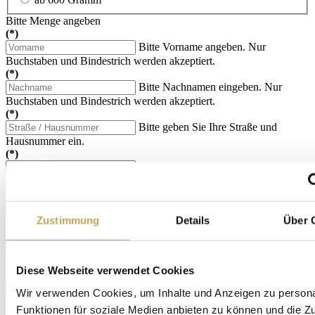
Bitte Menge angeben
(*)
Bitte Vorname angeben. Nur
Buchstaben und Bindestrich werden akzeptiert.
(*)
Bitte Nachnamen eingeben. Nur
Buchstaben und Bindestrich werden akzeptiert.
(*)
Bitte geben Sie Ihre Straße und
Hausnummer ein.
(*)
Die PLZ scheint nicht korrekt zu sein,
sie darf zudem nur 5 Zahlen enthalten.
(*)
Bitte geben Sie einen Ort an.
Zustimmung
Details
Über 
Sonderzeichen nur Bindestrich und Punkte erlaubt.
(*)
Bitte ausschließlich Zahlen (und
Bindestrich) eingeben.
Diese Webseite verwendet Cookies
(*)
Das ist nicht korrekt.
Wir verwenden Cookies, um Inhalte und Anzeigen zu persona
Mit dem Versenden des Formulars bestätigen Sie, dass Sie die
Funktionen für soziale Medien anbieten zu können und die Zug
Datenschutzerklärung
zur Kenntnis genommen haben und