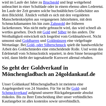
wird im Laufe der Jahre zu
Bruchgold
und liegt weitgehend
unbeachtet in einer Schublade oder in einem ebenso alten Lederetui.
Im Laufe der Zeit geraten solche buchstäblichen Goldschätze aus
dem Blickfeld. Ähnlich verhält es sich mit den vergoldeten
Manschettenknöpfen aus vergangenen Jahrzehnten, mit dem
Schmuckdiamanten bis hin zum
Zahngold
der früheren
Jacketkronen. Was nicht mehr gebraucht wird, das wird schnell als
wertlos gesehen. Doch mit
Gold
und
Silber
ist das anders. Die
Werthaltigkeit entwickelt sich losgelöst vom Geldmarktwert. Nicht
umsonst sind
Goldbarren
und
Goldmünzen
eine vielgefragte
Wertanlage. Bei
Gold- oder Silberschmuck
spielt die handwerkliche
Arbeit des Goldschmiedes eine entscheidende Rolle. Und wenn das
Edelmetall vom Schmuckstück separiert, in dem Sinne herausgelöst
wird, dann bleibt der tagesaktuelle Kurswert allemal erhalten.
So geht der Goldverkauf in
Mönchengladbach an 24goldankauf.de
Unser Goldankauf Mönchengladbach ist meistens eine
Angelegenheit von 24 Stunden. Für Sie ist Ihr
Gold
- und
Schmuckverkauf
aufgrund unserer Rückgabegarantie absolut
risikolos. Bis zu Ihrer Entscheidung über unser verbindliches
Kaufangebot ist alles kostenlos sowie unverbindlich.