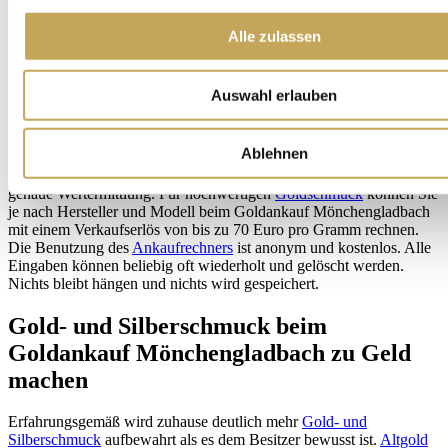
Damit Sie einen ersten Eindruck davon bekommen, welcher
Verkaufserlös realistisch ist, bieten wir Ihnen unseren
Ankaufrechner
Alle zulassen
auf 24goldankauf.de an. Damit können Sie die gängigen
Legierungen
der vier Edelmetalle
Gold
,
Silber
, Palladium und Platin
berechnen. Nach Eingabe des Gewichtes in Gramm wird der auf
Auswahl erlauben
dem
Ankaufrechner
ausgewiesene Kurs angezeigt. Er deckt sich
weitgehend mit dem aktuellen Tageskurs an der internationalen
Gold- und Edelmetallbörse.
Goldbarren
sowie
Zahngold
sind
Ablehnen
separat ausgewiesen. Der jeweils angezeigte Ankaufpreis ist noch
kein verbindliches Kaufangebot, sondern eine erste, allerdings recht
genaue Wertermittlung. Für hochwertigen
Goldschmuck
können Sie
je nach Hersteller und Modell beim Goldankauf Mönchengladbach
mit einem Verkaufserlös von bis zu 70 Euro pro Gramm rechnen.
Die Benutzung des
Ankaufrechners
ist anonym und kostenlos. Alle
Eingaben können beliebig oft wiederholt und gelöscht werden.
Nichts bleibt hängen und nichts wird gespeichert.
Gold- und Silberschmuck beim
Goldankauf Mönchengladbach zu Geld
machen
Erfahrungsgemäß wird zuhause deutlich mehr
Gold- und
Silberschmuck
aufbewahrt als es dem Besitzer bewusst ist.
Altgold