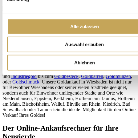
Goldankauf Wiesbaden - ideal für Privat-
Alle zulassen
und Geschäftsleute jeder Branche
Nicht nur in Wiesbaden, sondern deutschlandweit sind wir für Sie
Auswahl erlauben
tätig. Über 80.000 Kunden haben bereits positive Erfahrung mit
dem Gold- und Schmuckankauf bei uns gemacht. Unsere Kunden
stammen aus allen Branchen, Berufsgruppen, Alters- und
Ablehnen
Bevölkerungsschichten. Wir kaufen Gold in kleinen wie großen
Mengen, intakt oder beschädigt - von
Altgold
,
Zahngold
,
Bruchgold
und
Industriegold
bis zum
Goldbesteck
,
Goldbarren
,
Goldmünzen
,
oder
Goldschmuck
. Unsere Goldankauf in Wiesbaden ist nicht nur
für Bewohner Wiesbadens oder seiner vielen Stadtteile geeignet,
sondern auch für Einwohner umliegender Städte und Orte wie
Niedernhausen, Eppstein, Kelkheim, Hofheim am Taunus, Hofheim
am Main, Bischofsheim, Walluf, Eltville am Rhein, Kiedrich, Bad
Schwalbach oder Taunusstein die ideale Möglichkeit für den Online
Verkauf Ihres Goldes!
Der Online-Ankaufsrechner für Ihre
Neugierde