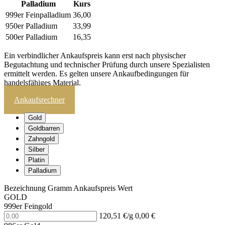
Palladium
Kurs
999er Feinpalladium
36,00
950er Palladium
33,99
500er Palladium
16,35
Ein verbindlicher Ankaufspreis kann erst nach physischer
Begutachtung und technischer Prüfung durch unsere Spezialisten
ermittelt werden. Es gelten unsere Ankaufbedingungen für
handelsfähiges Material.
Ankaufsrechner
Gold
Goldbarren
Zahngold
Silber
Platin
Palladium
Bezeichnung
Gramm
Ankaufspreis
Wert
GOLD
999er Feingold
120,51 €/g
0,00 €