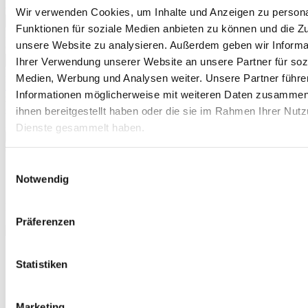
(*)
Wir verwenden Cookies, um Inhalte und Anzeigen zu persona
Bitte ausschließlich Zahlen (und
Funktionen für soziale Medien anbieten zu können und die Zug
Bindestrich) eingeben.
unsere Website zu analysieren. Außerdem geben wir Informa
(*)
Das ist nicht korrekt.
Ihrer Verwendung unserer Website an unsere Partner für soz
Mit dem Versenden des Formulars bestätigen Sie, dass Sie die
Medien, Werbung und Analysen weiter. Unsere Partner führe
Datenschutzerklärung
zur Kenntnis genommen haben und
Informationen möglicherweise mit weiteren Daten zusammen,
zustimmen, dass Ihre Angaben elektronisch gespeichert werden,
sowie die
Allgemeinen Geschäftsbedingungen (AGB)
zur Kenntnis
ihnen bereitgestellt haben oder die sie im Rahmen Ihrer Nut
genommen haben und mit deren Geltung einverstanden sind.
Dienste gesammelt haben.
Jetzt bestellen
(*)
Einwilligungsauswahl
Anti-Roboter-Verifizierung
Notwendig
Hier klicken
Friendly
Captcha ⇗
Das Captcha meldet eine ungültige Eingabe.
Präferenzen
Echtzeitüberweisung
Statistiken
Keine Gebühren
Keine Versandkosten
Kostenlose Rücksendung
TOP Preise
Marketing