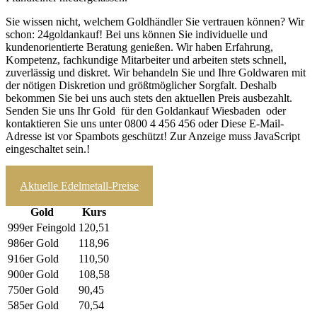
Sie wissen nicht, welchem Goldhändler Sie vertrauen können? Wir
schon: 24goldankauf! Bei uns können Sie individuelle und
kundenorientierte Beratung genießen. Wir haben Erfahrung,
Kompetenz, fachkundige Mitarbeiter und arbeiten stets schnell,
zuverlässig und diskret. Wir behandeln Sie und Ihre Goldwaren mit
der nötigen Diskretion und größtmöglicher Sorgfalt. Deshalb
bekommen Sie bei uns auch stets den aktuellen Preis ausbezahlt.
Senden Sie uns Ihr Gold für den Goldankauf Wiesbaden oder
kontaktieren Sie uns unter 0800 4 456 456 oder
Diese E-Mail-
Adresse ist vor Spambots geschützt! Zur Anzeige muss JavaScript
eingeschaltet sein.
!
zum Ankaufrechner
Aktuelle Edelmetall-Preise
Gold
Kurs
999er Feingold
120,51
986er Gold
118,96
916er Gold
110,50
900er Gold
108,58
750er Gold
90,45
585er Gold
70,54