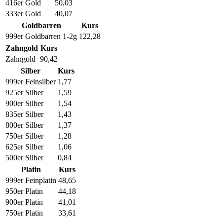
416er Gold
50,03
333er Gold
40,07
Goldbarren
Kurs
999er Goldbarren 1-2g
122,28
Zahngold
Kurs
Zahngold
90,42
Silber
Kurs
999er Feinsilber
1,77
925er Silber
1,59
900er Silber
1,54
835er Silber
1,43
800er Silber
1,37
750er Silber
1,28
625er Silber
1,06
500er Silber
0,84
Platin
Kurs
999er Feinplatin
48,65
950er Platin
44,18
900er Platin
41,01
750er Platin
33,61