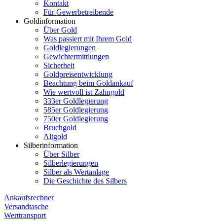
Kontakt
Für Gewerbetreibende
Goldinformation
Über Gold
Was passiert mit Ihrem Gold
Goldlegierungen
Gewichtermittlungen
Sicherheit
Goldpreisentwicklung
Beachtung beim Goldankauf
Wie wertvoll ist Zahngold
333er Goldlegierung
585er Goldlegierung
750er Goldlegierung
Bruchgold
Altgold
Silberinformation
Über Silber
Silberlegierungen
Silber als Wertanlage
Die Geschichte des Silbers
Ankaufsrechner
Versandtasche
Werttransport