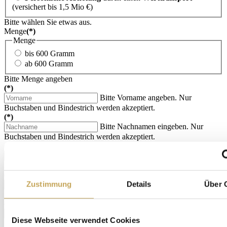
(versichert bis 1,5 Mio €)
Bitte wählen Sie etwas aus.
Menge
(*)
Menge
bis 600 Gramm
ab 600 Gramm
Bitte Menge angeben
(*)
Bitte Vorname angeben. Nur
Buchstaben und Bindestrich werden akzeptiert.
(*)
Bitte Nachnamen eingeben. Nur
Buchstaben und Bindestrich werden akzeptiert.
(*)
Bitte geben Sie Ihre Straße und
Hausnummer ein.
(*)
Zustimmung
Details
Über 
Die PLZ scheint nicht korrekt zu sein,
sie darf zudem nur 5 Zahlen enthalten.
(*)
Bitte geben Sie einen Ort an.
Diese Webseite verwendet Cookies
Sonderzeichen nur Bindestrich und Punkte erlaubt.