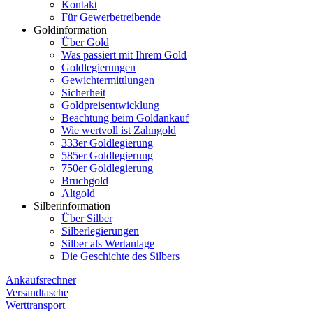
Kontakt
Für Gewerbetreibende
Goldinformation
Über Gold
Was passiert mit Ihrem Gold
Goldlegierungen
Gewichtermittlungen
Sicherheit
Goldpreisentwicklung
Beachtung beim Goldankauf
Wie wertvoll ist Zahngold
333er Goldlegierung
585er Goldlegierung
750er Goldlegierung
Bruchgold
Altgold
Silberinformation
Über Silber
Silberlegierungen
Silber als Wertanlage
Die Geschichte des Silbers
Ankaufsrechner
Versandtasche
Werttransport