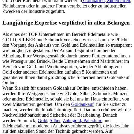
Gold oder Edelmetall wird dann wieder in
Goldbarren
,
Silberbarren
,
Platinbarren oder in anderer Form verarbeitet oder zu industriellen
Zwecken der Industrie zugeführt.
Langjährige Expertise verpflichtet in allen Belangen
Als eines der TOP-Unternehmen im Bereich Edelmetalle wie
GOLD, SILBER und Schmuck verstehen wir es als unsere Pflicht
den Vorgang des Ankaufs von Gold und Edelmetallen so transparent
wie möglich zu gestalten. Der Ankauf beginnt schon bei der
Abholung Ihrer Wertgegenstände durch unsere Partnerunternehmen
wie Prosegur und Brinck. Beide Unternehmen sind Marktführer im
Bereich von Geld- und Werttransporten, wie der Abholung von
Gold oder anderen Edelmetallen auf allen 5 Kontinenten und
garantieren Ihnen damit größtmögliche Sicherheit beim Goldankauf
Online.
Wenn Sie sich für unseren Goldankauf Online entschieden haben,
werden Ihre Wertgegenstände wie Gold, Silber, Schmuck, Münzen
oder andere Edelmetalle, sobald sie bei uns im Haus eintreffen, von
zwei Mitarbeitern geöffnet. Um den
Goldankauf
für Sie sicher zu
machen, werden die Inhalte abfotografiert. Dadurch erhöhen wir die
Nachvollziehbarkeit und Sicherheit der Bearbeitung. Danach
werden Schmuck,
Gold
,
Silber
,
Zahngold, Palladium
und
Edelmetalle mit modernen Analyseverfahren geprüft, die jedes Jahr
auf den aktuellen Stand der Technik gebracht werden. Auf