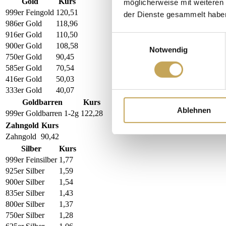
Gold
Kurs
möglicherweise mit weiteren
999er Feingold
120,51
der Dienste gesammelt habe
986er Gold
118,96
916er Gold
110,50
Einwilligungsauswahl
900er Gold
108,58
Notwendig
750er Gold
90,45
585er Gold
70,54
416er Gold
50,03
333er Gold
40,07
Goldbarren
Kurs
Ablehnen
999er Goldbarren 1-2g
122,28
Zahngold
Kurs
Zahngold
90,42
Silber
Kurs
999er Feinsilber
1,77
925er Silber
1,59
900er Silber
1,54
835er Silber
1,43
800er Silber
1,37
750er Silber
1,28