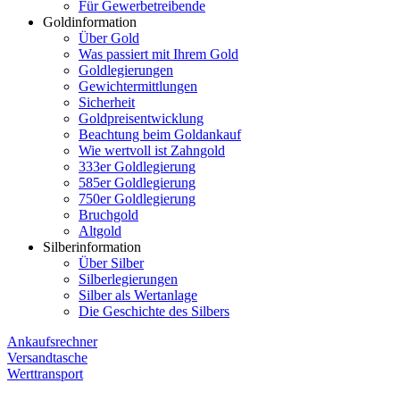
Für Gewerbetreibende
Goldinformation
Über Gold
Was passiert mit Ihrem Gold
Goldlegierungen
Gewichtermittlungen
Sicherheit
Goldpreisentwicklung
Beachtung beim Goldankauf
Wie wertvoll ist Zahngold
333er Goldlegierung
585er Goldlegierung
750er Goldlegierung
Bruchgold
Altgold
Silberinformation
Über Silber
Silberlegierungen
Silber als Wertanlage
Die Geschichte des Silbers
Ankaufsrechner
Versandtasche
Werttransport