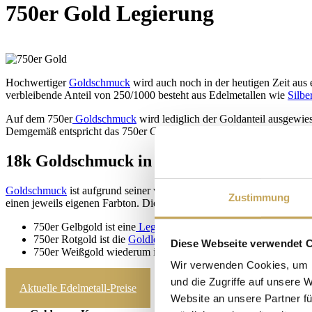
750er Gold Legierung
Hochwertiger
Goldschmuck
wird auch noch in der heutigen Zeit aus 
verbleibende Anteil von 250/1000 besteht aus Edelmetallen wie
Silbe
Auf dem 750er
Goldschmuck
wird lediglich der Goldanteil ausgewi
Demgemäß entspricht das 750er Gold einem Goldanteil von 18 Karat,
18k Goldschmuck in Farbtönen von Gold 
Goldschmuck
ist aufgrund seiner verschiedenartigen Farbtönung so 
Zustimmung
einen jeweils eigenen Farbton. Die gängigen Bezeichnungen beim Ju
750er Gelbgold ist eine
Legierung
aus 18k Gold, Kupfer und Si
750er Rotgold ist die
Goldlegierung
mit einem sehr hohen Kupfe
Diese Webseite verwendet 
750er Weißgold wiederum ist eine Goldmischung mit Nickel, 
Wir verwenden Cookies, um I
zum Ankaufrechner
und die Zugriffe auf unsere 
Aktuelle Edelmetall-Preise
Website an unsere Partner fü