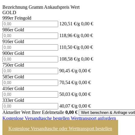
Bezeichnung
Gramm
Ankaufspreis
Wert
GOLD
999er Feingold
120,51 €/g
0,00 €
986er Gold
118,96 €/g
0,00 €
916er Gold
110,50 €/g
0,00 €
900er Gold
108,58 €/g
0,00 €
750er Gold
90,45 €/g
0,00 €
585er Gold
70,54 €/g
0,00 €
416er Gold
50,03 €/g
0,00 €
333er Gold
40,07 €/g
0,00 €
Aktueller Wert Ihrer Edelmetalle
0,00
€
Wert berechnen & Anfrage vorb
Kostenlose Versandtasche bestellen
Werttransport anfordern
Kostenlose Versandtasche oder Werttransport bestellen