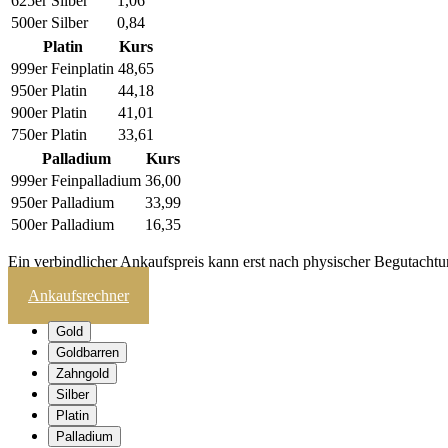
625er Silber
1,06
500er Silber
0,84
Platin
Kurs
999er Feinplatin
48,65
950er Platin
44,18
900er Platin
41,01
750er Platin
33,61
Palladium
Kurs
999er Feinpalladium
36,00
950er Palladium
33,99
500er Palladium
16,35
Ein verbindlicher Ankaufspreis kann erst nach physischer Begutachtu
Ankaufsrechner
Gold
Goldbarren
Zahngold
Silber
Platin
Palladium