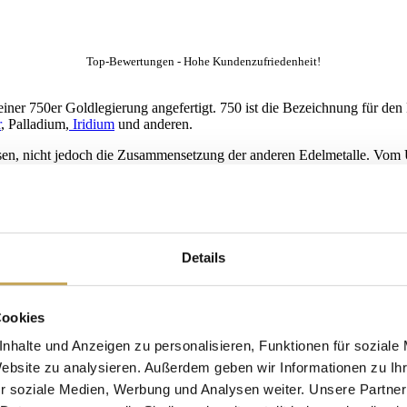
Top-Bewertungen - Hohe Kundenzufriedenheit!
einer 750er Goldlegierung angefertigt. 750 ist die Bezeichnung für de
r
, Palladium,
Iridium
und anderen.
esen, nicht jedoch die Zusammensetzung der anderen Edelmetalle. Vom 
 kurz 18k. .
bis Weiß
vielfältig wie kein anderer echter Schmuck. Durch das Verschmelzen m
Details
welier und im Goldhandel sind Gelbgold, Rotgold sowie Weißgold.
lber
r- nebst einem geringen Silberanteil
Cookies
Palladium und Zink. Diese
Legierung
ergibt im Ergebnis einen weiß-sil
nhalte und Anzeigen zu personalisieren, Funktionen für soziale
Website zu analysieren. Außerdem geben wir Informationen zu I
r soziale Medien, Werbung und Analysen weiter. Unsere Partner