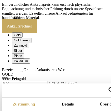
Ein verbindlicher Ankaufspreis kann erst nach physischer
Begutachtung und technischer Prüfung durch unsere Spezialisten
ermittelt werden. Es gelten unsere Ankaufbedingungen für
handelsfähiges Material.
Ankaufsrechner
Gold
Goldbarren
Zahngold
Silber
Platin
Palladium
Bezeichnung
Gramm
Ankaufspreis
Wert
GOLD
999er Feingold
120,51 €/g
0,00 €
986er Gold
118,96 €/g
0,00 €
916er Gold
110,50 €/g
0,00 €
Zustimmung
Details
Über 
900er Gold