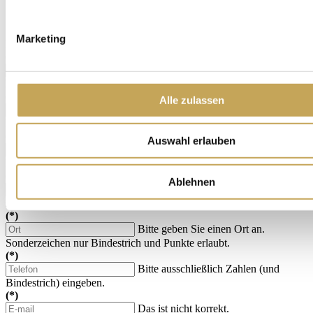
bis 600 Gramm
ab 600 Gramm
Marketing
Bitte Menge angeben
(*)
Bitte Vorname angeben. Nur
Buchstaben und Bindestrich werden akzeptiert.
(*)
Alle zulassen
Bitte Nachnamen eingeben. Nur
Buchstaben und Bindestrich werden akzeptiert.
(*)
Auswahl erlauben
Bitte geben Sie Ihre Straße und
Hausnummer ein.
(*)
Ablehnen
Die PLZ scheint nicht korrekt zu sein,
sie darf zudem nur 5 Zahlen enthalten.
(*)
Bitte geben Sie einen Ort an.
Sonderzeichen nur Bindestrich und Punkte erlaubt.
(*)
Bitte ausschließlich Zahlen (und
Bindestrich) eingeben.
(*)
Das ist nicht korrekt.