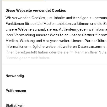
108,58 €/g
0,00 €
750er Gold
Diese Webseite verwendet Cookies
90,45 €/g
0,00 €
585er Gold
Wir verwenden Cookies, um Inhalte und Anzeigen zu persona
70,54 €/g
0,00 €
Funktionen für soziale Medien anbieten zu können und die Zug
416er Gold
unsere Website zu analysieren. Außerdem geben wir Informa
50,03 €/g
0,00 €
333er Gold
Ihrer Verwendung unserer Website an unsere Partner für soz
40,07 €/g
0,00 €
Medien, Werbung und Analysen weiter. Unsere Partner führe
Aktueller Wert Ihrer Edelmetalle
0,00
€
Informationen möglicherweise mit weiteren Daten zusammen,
Wert berechnen & Anfrage vorbereiten
ihnen bereitgestellt haben oder die sie im Rahmen Ihrer Nut
Kostenlose Versandtasche bestellen
Werttransport anfordern
Dienste gesammelt haben.
Kostenlose Versandtasche oder Werttransport bestellen
Bitte senden Sie mir...
Einwilligungsauswahl
(*)
Notwendig
eine
Versandtasche
(versichert bis 4.000 €)
Persönliche Abholung
durch einen
Werttransport
(versichert bis 1,5 Mio €)
Präferenzen
Bitte wählen Sie etwas aus.
Menge
(*)
Menge
Statistiken