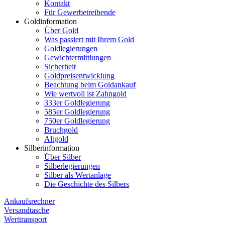
Kontakt
Für Gewerbetreibende
Goldinformation
Über Gold
Was passiert mit Ihrem Gold
Goldlegierungen
Gewichtermittlungen
Sicherheit
Goldpreisentwicklung
Beachtung beim Goldankauf
Wie wertvoll ist Zahngold
333er Goldlegierung
585er Goldlegierung
750er Goldlegierung
Bruchgold
Altgold
Silberinformation
Über Silber
Silberlegierungen
Silber als Wertanlage
Die Geschichte des Silbers
Ankaufsrechner
Versandtasche
Werttransport