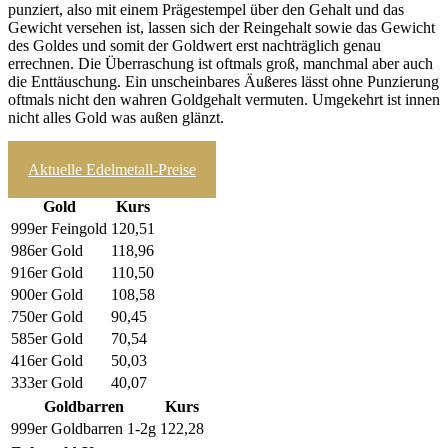
punziert, also mit einem Prägestempel über den Gehalt und das
Gewicht versehen ist, lassen sich der Reingehalt sowie das Gewicht
des Goldes und somit der Goldwert erst nachträglich genau
errechnen. Die Überraschung ist oftmals groß, manchmal aber auch
die Enttäuschung. Ein unscheinbares Äußeres lässt ohne Punzierung
oftmals nicht den wahren Goldgehalt vermuten. Umgekehrt ist innen
nicht alles Gold was außen glänzt.
zum Ankaufrechner
Aktuelle Edelmetall-Preise
Gold
Kurs
999er Feingold
120,51
986er Gold
118,96
916er Gold
110,50
900er Gold
108,58
750er Gold
90,45
585er Gold
70,54
416er Gold
50,03
333er Gold
40,07
Goldbarren
Kurs
999er Goldbarren 1-2g
122,28